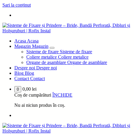
Sari la conținut
IDEEA DVS PROIECTUL NOSTRU
Acasa
Acasa
Magazin
Magazin
Sisteme de fixare
Sisteme de fixare
Coliere metalice
Coliere metalice
Organe de asamblare
Organe de asamblare
Despre noi
Despre noi
Blog
Blog
Contact
Contact
0,00
lei
0
Coș de cumpărături
ÎNCHIDE
Nu ai niciun produs în coș.