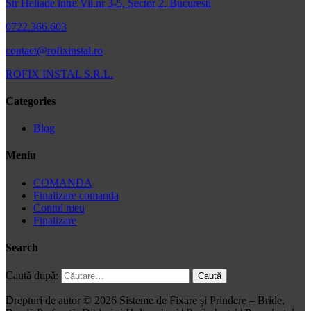
Str Heliade intre Vii,nr 3-5, Sector 2, Bucuresti
0722.366.603
contact@rofixinstal.ro
ROFIX INSTAL S.R.L.
Categories
Blog
Meniu
COMANDA
Finalizare comanda
Contul meu
Finalizare
Search
Caută după:
Drepturi de autor © 2026 Sisteme de Fixare și Prindere – Bride,