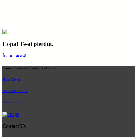
Hopa! Te-ai pierdut.
Înapoi acasă
Suntem mereu aici pentru a vă ajuta
Help Center
Return & Refund
Contact Us
Contact Us