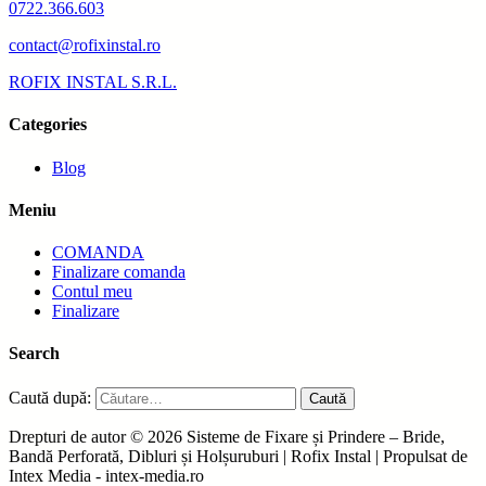
0722.366.603
contact@rofixinstal.ro
ROFIX INSTAL S.R.L.
Categories
Blog
Meniu
COMANDA
Finalizare comanda
Contul meu
Finalizare
Search
Caută după:
Drepturi de autor © 2026 Sisteme de Fixare și Prindere – Bride,
Bandă Perforată, Dibluri și Holșuruburi | Rofix Instal | Propulsat de
Intex Media - intex-media.ro