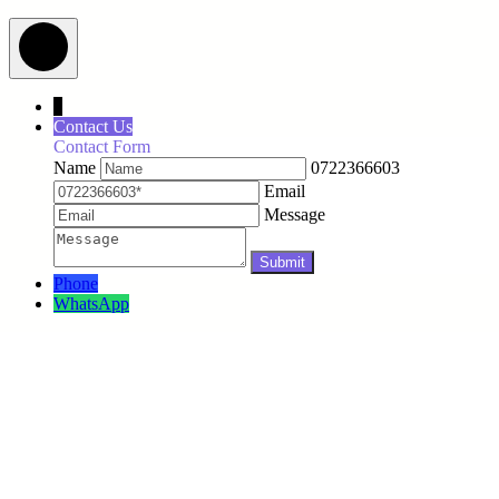
↓
Contact Us
Contact Form
Name
0722366603
Email
Message
Phone
WhatsApp