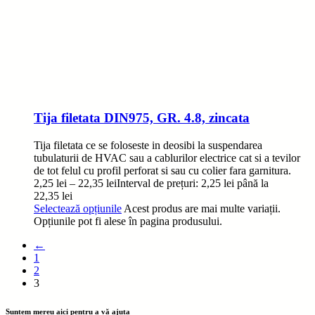
Tija filetata DIN975, GR. 4.8, zincata
Tija filetata ce se foloseste in deosibi la suspendarea
tubulaturii de HVAC sau a cablurilor electrice cat si a tevilor
de tot felul cu profil perforat si sau cu colier fara garnitura.
2,25
lei
–
22,35
lei
Interval de prețuri: 2,25 lei până la
22,35 lei
Selectează opțiunile
Acest produs are mai multe variații.
Opțiunile pot fi alese în pagina produsului.
←
1
2
3
Suntem mereu aici pentru a vă ajuta