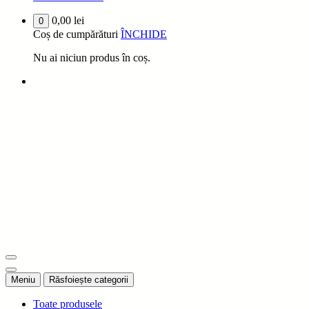
0,00
lei
0
Coș de cumpărături
ÎNCHIDE
Nu ai niciun produs în coș.
IDEEA DVS PROIECTUL NOSTRU
Meniu
Răsfoiește categorii
Toate produsele